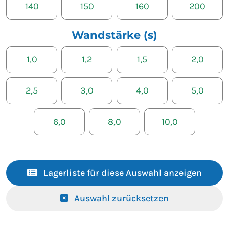
140
150
160
200
Wandstärke (s)
1,0
1,2
1,5
2,0
2,5
3,0
4,0
5,0
6,0
8,0
10,0
Lagerliste für diese Auswahl anzeigen
Auswahl zurücksetzen