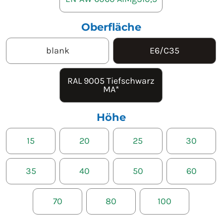
Oberfläche
blank
E6/C35
RAL 9005 Tiefschwarz
MA*
Höhe
15
20
25
30
35
40
50
60
70
80
100